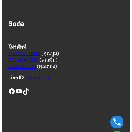
ติดต่อ
โทรศัพท์
092-772-7000
(คุณบูม)
061-884-2227
(คุณมิ้ม)
063-337-1113
(คุณตอง)
Line ID
:
@kgarden
thai euro fence
thai euro fence
thai euro fence