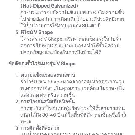
(Hot-Dipped Galvanized)
กระบวนการชุบกัลวาไนซ์แบบหนา 80 ไมครอนขึ้น
ไป ช่วยป้องกันการเกิดสนิมได้อย่างมีประสิทธิภาพ
ให้รั้วมีอายุการใช้งานนานถึง
30-40
ปี
ดีไซน์ V Shape
โครงสร้าง V Shape เสริมความแข็งแรงให้กับรั้ว
ลดการยืดหยุ่นของแผงตะแกรง ทำให้รั้วมีความ
ปลอดภัยสูงและป้องกันการปีนข้ามได้ดี
ข้อดีของรั้วไวร์เมช รุ่น V Shape
ความแข็งแรงและทนทาน
รั้วไวร์เมช V Shape ผลิตจากวัสดุเหล็กคุณภาพสูง
ทนต่อการใช้งานในทุกสภาพแวดล้อม ไม่ว่าจะเป็น
แสงแดด ฝน หรือความชื้น
การป้องกันสนิมที่เหนือชั้น
การชุบกัลวาไนซ์แบบจุ่มร้อนช่วยให้รั้วสามารถทน
สนิมได้ถึง 30-40 ปี แม้ในพื้นที่ที่มีความชื้นหรือใกล้
ทะเล
การติดตั้งที่สะดวก
แผงรั้วขนาดมาตรฐาน 2.40 เมตร ช่วยลดความยุ่ง