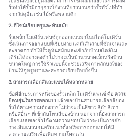
เปลี่ยนแปลงอยู่ตลอดเวลา การใช้เหล็กกล่องในการผลิต
รั้วทำให้รั้วมีอายุการใช้งานที่ยาวนานกว่ารั้วทั่วไปที่ทำ
จากวัสดุอื่น เช่น ไม้หรือพลาสติก
2. ดีไซน์เรียบหรูและทันสมัย
รั้วเหล็ก โมเดิร์นเฟนซ์ถูกออกแบบมาในสไตล์โมเดิร์น
ซึ่งเน้นการออกแบบที่เรียบง่าย แต่มีเส้นสายที่ชัดเจนและ
สะอาดตา ทำให้รั้วดูทันสมัยและเข้ากับบ้านสไตล์โม
เดิร์นได้อย่างลงตัว ไม่ว่าจะเป็นบ้านขนาดเล็กหรือบ้าน
ขนาดใหญ่ การใช้รั้วแบบนี้จะช่วยเสริมภาพลักษณ์ของ
บ้านให้ดูหรูหราและสะอาดเรียบร้อยยิ่งขึ้น
3. สามารถเลือกสีและแบบได้หลากหลาย
ข้อดีอีกประการหนึ่งของรั้วเหล็ก โมเดิร์นเฟนซ์ คือ
ความ
ยืดหยุ่นในการออกแบบ
เจ้าของบ้านสามารถเลือกสีของ
รั้วได้ตามความต้องการ ไม่ว่าจะเป็นสีขาว สีดำ สีเทา
หรือสีอื่น ๆ ที่เข้ากับโทนสีของบ้าน นอกจากนี้ยังสามารถ
เลือกแบบของรั้วได้ตามความชอบ ไม่ว่าจะเป็นการจัด
วางเส้นแนวนอนหรือแนวตั้ง หรือการออกแบบให้มี
ลวดลายเสริมเพื่อเพิ่มความโดดเด่น