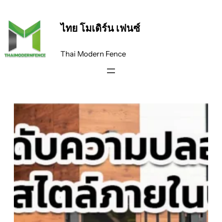
ข้าม
ไป
ไทย โมเดิร์น เฟนซ์
ยัง
เนื้อหา
Thai Modern Fence