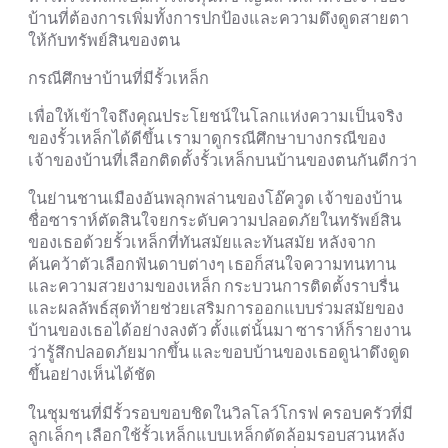
บ้านที่ต้องการเพิ่มทั้งการปกป้องและความดึงดูดสายตา
ให้กับทรัพย์สินของตน
กรณีศึกษาบ้านที่มีรั้วเหล็ก
เพื่อให้เข้าใจถึงคุณประโยชน์ในโลกแห่งความเป็นจริง
ของรั้วเหล็กได้ดีขึ้น เรามาดูกรณีศึกษาบางกรณีของ
เจ้าของบ้านที่เลือกติดตั้งรั้วเหล็กบนบ้านของตนกันดีกว่า
ในย่านชานเมืองอันพลุกพล่านของโอ๊ควูด เจ้าของบ้าน
ชื่อซาราห์ตัดสินใจยกระดับความปลอดภัยในทรัพย์สิน
ของเธอด้วยรั้วเหล็กที่ทันสมัยและทันสมัย หลังจาก
ค้นคว้าตัวเลือกฟันดาบต่างๆ เธอก็สนใจความทนทาน
และความสวยงามของเหล็ก กระบวนการติดตั้งราบรื่น
และผลลัพธ์สุดท้ายช่วยเสริมการออกแบบร่วมสมัยของ
บ้านของเธอได้อย่างลงตัว ตั้งแต่นั้นมา ซาราห์ก็รายงาน
ว่ารู้สึกปลอดภัยมากขึ้น และขอบบ้านของเธอดูน่าดึงดูด
ขึ้นอย่างเห็นได้ชัด
ในชุมชนที่มีรั้วรอบขอบชิดในวิลโลว์โกรฟ ครอบครัวที่มี
ลูกเล็กๆ เลือกใช้รั้วเหล็กแบบเหล็กดัดล้อมรอบสวนหลัง