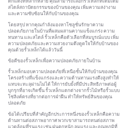
ตกแต่งที่หลากหลาย คุณสามารถเลือกรั้วเหล็กที่เติมเต็ม
สไตล์สถาปัตยกรรมของบ้านของคุณ เพิ่มความสง่างาม
และความซับซ้อนให้กับบ้านของคุณ
โดยสรุป หากคุณกำลังมองหาโซลูชั่นรักษาความ
ปลอดภัยภายในบ้านที่ผสมผสานความแข็งแกร่ง ความ
ทนทาน และสไตล์ รั้วเหล็กคือตัวเลือกที่สมบูรณ์แบบ เพิ่ม
ความปลอดภัยและความสวยงามดึงดูดใจให้กับบ้านของ
คุณด้วยรั้วเหล็กได้แล้ววันนี้
ข้อดีของรั้วเหล็กเพื่อความปลอดภัยภายในบ้าน
รั้วเหล็กมอบความปลอดภัยที่เหนือชั้นให้กับบ้านของคุณ
โครงสร้างที่แข็งแกร่งและความต้านทานแรงดึงสูงทำให้
แทบจะทะลุผ่านไม่ได้ ให้การยับยั้งที่มีประสิทธิภาพต่อผู้
บุกรุกที่อาจเกิดขึ้น รั้วเหล็กแตกต่างจากรั้วไม้หรือรั้วแบบ
โซ่ลิงค์ตรงที่ยากต่อการฝ่าฝืน ทำให้ทรัพย์สินของคุณ
ปลอดภัย
ข้อได้เปรียบที่สำคัญอีกประการหนึ่งของรั้วเหล็กคือความ
ต้านทานต่อสภาพอากาศ พวกเขาสามารถทนต่อสภาพ
แวดล้อมที่รุนแรง เช่น ฝนตกหนัก ลมแรง และอุณหภูมิที่