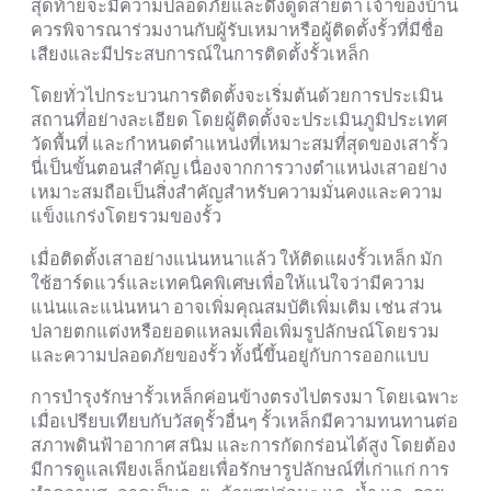
สุดท้ายจะมีความปลอดภัยและดึงดูดสายตา เจ้าของบ้าน
ควรพิจารณาร่วมงานกับผู้รับเหมาหรือผู้ติดตั้งรั้วที่มีชื่อ
เสียงและมีประสบการณ์ในการติดตั้งรั้วเหล็ก
โดยทั่วไปกระบวนการติดตั้งจะเริ่มต้นด้วยการประเมิน
สถานที่อย่างละเอียด โดยผู้ติดตั้งจะประเมินภูมิประเทศ
วัดพื้นที่ และกำหนดตำแหน่งที่เหมาะสมที่สุดของเสารั้ว
นี่เป็นขั้นตอนสำคัญ เนื่องจากการวางตำแหน่งเสาอย่าง
เหมาะสมถือเป็นสิ่งสำคัญสำหรับความมั่นคงและความ
แข็งแกร่งโดยรวมของรั้ว
เมื่อติดตั้งเสาอย่างแน่นหนาแล้ว ให้ติดแผงรั้วเหล็ก มัก
ใช้ฮาร์ดแวร์และเทคนิคพิเศษเพื่อให้แน่ใจว่ามีความ
แน่นและแน่นหนา อาจเพิ่มคุณสมบัติเพิ่มเติม เช่น ส่วน
ปลายตกแต่งหรือยอดแหลมเพื่อเพิ่มรูปลักษณ์โดยรวม
และความปลอดภัยของรั้ว ทั้งนี้ขึ้นอยู่กับการออกแบบ
การบำรุงรักษารั้วเหล็กค่อนข้างตรงไปตรงมา โดยเฉพาะ
เมื่อเปรียบเทียบกับวัสดุรั้วอื่นๆ รั้วเหล็กมีความทนทานต่อ
สภาพดินฟ้าอากาศ สนิม และการกัดกร่อนได้สูง โดยต้อง
มีการดูแลเพียงเล็กน้อยเพื่อรักษารูปลักษณ์ที่เก่าแก่ การ