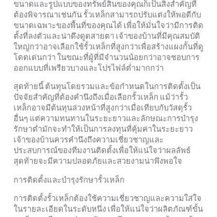
ขนาดและรูปแบบของทรัพย์สินของคุณก็เป็นสิ่งสำคัญที่
ต้องพิจารณาเช่นกัน รั้วเหล็กสามารถปรับแต่งให้พอดีกับ
ขนาดเฉพาะของพื้นที่ของคุณได้ เพื่อให้มั่นใจว่ามีการติด
ตั้งที่ลงตัวและน่าดึงดูดสายตา เจ้าของบ้านที่มีคุณสมบัติ
ใหญ่กว่าอาจเลือกใช้รั้วเหล็กที่สูงกว่าเพื่อสร้างแผงกั้นที่ดู
โดดเด่นกว่า ในขณะที่ผู้ที่มีจำนวนน้อยกว่าอาจชอบการ
ออกแบบที่เพรียวบางและโปรไฟล์ต่ำมากกว่า
สุดท้ายนี้ ต้นทุนโดยรวมและข้อกำหนดในการติดตั้งเป็น
ปัจจัยสำคัญที่ต้องคำนึงถึงเมื่อเลือกรั้วเหล็ก แม้ว่ารั้ว
เหล็กอาจมีต้นทุนล่วงหน้าที่สูงกว่าเมื่อเทียบกับวัสดุรั้ว
อื่นๆ แต่ความทนทานในระยะยาวและลักษณะการบำรุง
รักษาต่ำมักจะทำให้เป็นการลงทุนที่คุ้มค่าในระยะยาว
เจ้าของบ้านควรคำนึงถึงความเชี่ยวชาญและ
ประสบการณ์ของทีมงานติดตั้งเพื่อให้แน่ใจว่าผลลัพธ์
สุดท้ายจะมีความปลอดภัยและสวยงามน่าพึงพอใจ
การติดตั้งและบำรุงรักษารั้วเหล็ก
การติดตั้งรั้วเหล็กต้องใช้ความเชี่ยวชาญและความใส่ใจ
ในรายละเอียดในระดับหนึ่ง เพื่อให้แน่ใจว่าผลิตภัณฑ์ขั้น