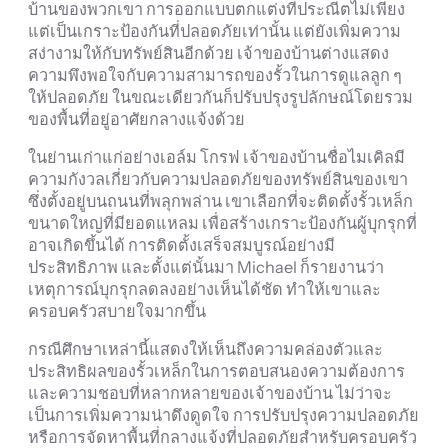
บ้านของพวกเขา การออกแบบตกแต่งที่ประณีตไม่เพียง
แต่เป็นเกราะป้องกันที่ปลอดภัยเท่านั้น แต่ยังเพิ่มความ
สง่างามให้กับทรัพย์สินอีกด้วย เจ้าของบ้านต่างแสดง
ความพึงพอใจกับความสามารถของรั้วในการดูแลลูก ๆ
ให้ปลอดภัย ในขณะเดียวกันก็ปรับปรุงรูปลักษณ์โดยรวม
ของพื้นที่อยู่อาศัยกลางแจ้งด้วย
ในย่านเก่าแก่อย่างเอล์ม โกรฟ เจ้าของบ้านชื่อไมเคิลมี
ความกังวลเกี่ยวกับความปลอดภัยของทรัพย์สินของเขา
ซึ่งตั้งอยู่บนถนนที่พลุกพล่าน เขาเลือกที่จะติดตั้งรั้วเหล็ก
ขนาดใหญ่ที่มียอดแหลม เพื่อสร้างเกราะป้องกันผู้บุกรุกที่
อาจเกิดขึ้นได้ การติดตั้งเสร็จสมบูรณ์อย่างมี
ประสิทธิภาพ และตั้งแต่นั้นมา Michael ก็รายงานว่า
เหตุการณ์บุกรุกลดลงอย่างเห็นได้ชัด ทำให้เขาและ
ครอบครัวสบายใจมากขึ้น
กรณีศึกษาเหล่านี้แสดงให้เห็นถึงความคล่องตัวและ
ประสิทธิผลของรั้วเหล็กในการตอบสนองความต้องการ
และความชอบที่หลากหลายของเจ้าของบ้าน ไม่ว่าจะ
เป็นการเพิ่มความน่าดึงดูดใจ การปรับปรุงความปลอดภัย
หรือการจัดหาพื้นที่กลางแจ้งที่ปลอดภัยสำหรับครอบครัว