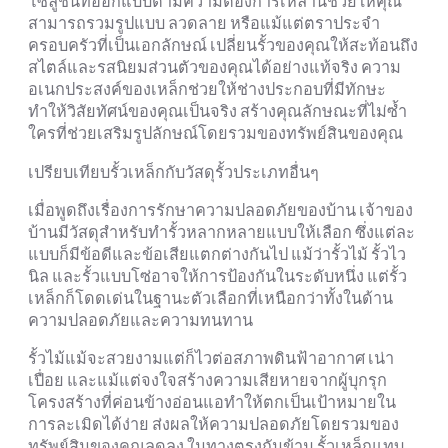
โซลูชันที่ออกแบบตามความต้องการเหล่านี้ช่วยให้คุณ
สามารถรวมรูปแบบ ลวดลาย หรือแม้แต่ตราประจำ
ครอบครัวที่เป็นเอกลักษณ์ เปลี่ยนรั้วของคุณให้สะท้อนถึง
สไตล์และรสนิยมส่วนตัวของคุณได้อย่างแท้จริง ความ
อเนกประสงค์ของเหล็กช่วยให้ช่างประกอบที่มีทักษะ
ทำให้วิสัยทัศน์ของคุณเป็นจริง สร้างคุณลักษณะที่ไม่ซ้ำ
ใครที่ช่วยเสริมรูปลักษณ์โดยรวมของทรัพย์สินของคุณ
เปรียบเทียบรั้วเหล็กกับวัสดุรั้วประเภทอื่นๆ
เมื่อพูดถึงเรื่องการรักษาความปลอดภัยของบ้าน เจ้าของ
บ้านมีวัสดุสำหรับทำรั้วหลากหลายแบบให้เลือก ซึ่งแต่ละ
แบบก็มีข้อดีและข้อเสียแตกต่างกันไป แม้ว่ารั้วไม้ รั้วไว
นิล และรั้วแบบโซ่อาจให้การป้องกันในระดับหนึ่ง แต่รั้ว
เหล็กก็โดดเด่นในฐานะตัวเลือกที่เหนือกว่าทั้งในด้าน
ความปลอดภัยและความทนทาน
รั้วไม้แม้จะสวยงามแต่ก็ไวต่อสภาพดินฟ้าอากาศ เน่า
เปื่อย และแม้แต่จงใจสร้างความเสียหายจากผู้บุกรุก
โครงสร้างที่ค่อนข้างอ่อนแอทำให้ตกเป็นเป้าหมายใน
การละเมิดได้ง่าย ส่งผลให้ความปลอดภัยโดยรวมของ
ทรัพย์สินของคุณลดลง ในทางตรงกันข้าม รั้วเหล็กแทบ