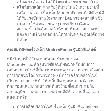
สร้างสรรค์และสไตล์ที่โดดเด่นของเจ้าของบ้าน
สไตล์คลาสสิก
: สำหรับผู้ที่หลงใหลในความงามที่
เหนือกาลเวลา รั้วเหล็ก ModernFence ยังมีดีไซน์ที่
ได้รับแรงบันดาลใจจากสถาปัตยกรรมคลาสสิก ซึ่ง
เน้นการใช้ลวดลายและรูปทรงที่ประณีตและ
งดงาม รั้วสไตล์คลาสสิกนี้ช่วยเพิ่มความสง่างาม
และความเป็นเอกลักษณ์ให้กับพื้นที่ของคุณได้อย่าง
ดีเยี่ยม
คุณสมบัติของรั้วเหล็ก ModernFence
รุ่นนิวซีแลนด์
หนึ่งในรุ่นที่ได้รับความนิยมอย่างมากของ
ModernFence คือรุ่นนิวซีแลนด์ ซึ่งมาพร้อมกับการ
เคลือบกัลวาไนซ์ที่มีความทนทานสูง และสามารถป้องกัน
การเกิดสนิมได้ยาวนานถึง 80 ปี การเคลือบกัลวาไนซ์
เป็นกระบวนการที่ทำให้เหล็กมีความทนทานต่อการ
กัดกร่อนและสภาพอากาศที่เลวร้าย ซึ่งเหมาะสมกับ
สภาพภูมิอากาศของประเทศไทยที่มีทั้งความชื้นสูงและ
แสงแดดจัด
การเคลือบกัลวาไนซ์
: รั้วเหล็กรุ่นนิวซีแลนด์ของ