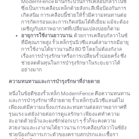
ModernFence ผ่านกระบวนการเคลือบกัลวาไนซ์
ซึ่งเป็นการเคลือบเหล็กด้วยสังกะสีเพื่อป้องกันการ
เกิดสนิม การเคลือบนี้ช่วยให้รั้วมีความทนทานต่อ
การกัดกร่อนและการเกิดสนิมได้ดีเยี่ยม แม้จะต้อง
เผชิญกับสภาพอากาศที่เปลี่ยนแปลงบ่อยก็ตาม
อายุการใช้งานยาวนาน
: ด้วยการเคลือบกัลวาไนซ์
ที่มีคุณภาพสูง รั้วเหล็กรุ่นนิวซีแลนด์สามารถมีอายุ
การใช้งานได้ยาวนานถึง 80 ปี โดยไม่ต้องกังวล
เรื่องการบำรุงรักษาหรือการเปลี่ยนรั้วบ่อยครั้ง ซึ่ง
ช่วยลดต้นทุนในการบำรุงรักษาในระยะยาวได้
อย่างมาก
ความทนทานและการบำรุงรักษาที่ง่ายดาย
หนึ่งในข้อดีของรั้วเหล็ก ModernFence คือความทนทาน
และการบำรุงรักษาที่ง่ายดาย รั้วเหล็กรุ่นนิวซีแลนด์ไม่
เพียงแต่มีความแข็งแกร่งและทนทานต่อสภาพอากาศที่
รุนแรง แต่ยังง่ายต่อการดูแลรักษา เพียงแค่ทำความ
สะอาดด้วยน้ำและผงซักฟอกเบา ๆ รั้วก็จะคงความ
สวยงามและเงางามได้ยาวนาน การเคลือบกัลวาไนซ์ยัง
ช่วยป้องกันการเกาะตัวของคราบสกปรกและเชื้อรา