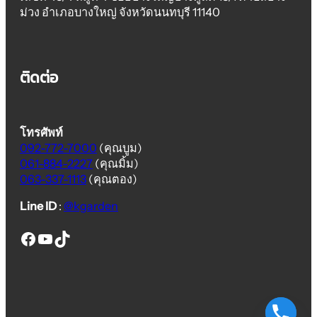
ม่วง อำเภอบางใหญ่ จังหวัดนนทบุรี 11140
ติดต่อ
โทรศัพท์
092-772-7000
(คุณบูม)
061-884-2227
(คุณมิ้ม)
063-337-1113
(คุณตอง)
Line ID
:
@kgarden
thai euro fence
thai euro fence
thai euro fence