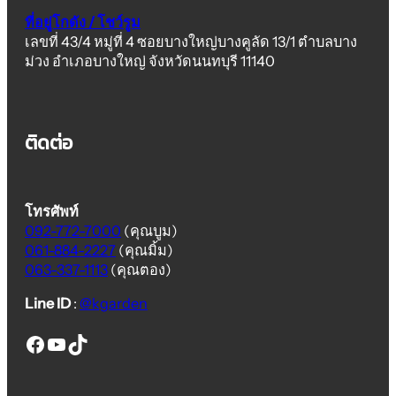
ที่อยู่โกดัง / โชว์รูม
เลขที่ 43/4 หมู่ที่ 4 ซอยบางใหญ่บางคูลัด 13/1 ตำบลบาง
ม่วง อำเภอบางใหญ่ จังหวัดนนทบุรี 11140
ติดต่อ
โทรศัพท์
092-772-7000
(คุณบูม)
061-884-2227
(คุณมิ้ม)
063-337-1113
(คุณตอง)
Line ID
:
@kgarden
thai euro fence
thai euro fence
thai euro fence