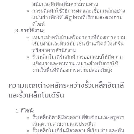
สนิมและสีเพื่อเพิ่มความทนทาน
การผลิตมักใช้วิธีการตัดและเชื่อมเหล็กอย่าง
แม่นยำ เพื่อให้ได้รูปทรงที่เรียบและตรงตาม
ดีไซน์
การใช้งาน
:
เหมาะสำหรับบ้านหรืออาคารที่ต้องการความ
เรียบง่ายและทันสมัย เช่น บ้านสไตล์โมเดิร์น
หรืออาคารสำนักงาน
รั้วเหล็กโมเดิร์นมักมีการออกแบบให้มีความ
แข็งแรงและทนทาน เหมาะสำหรับการใช้
งานในพื้นที่ที่ต้องการความปลอดภัยสูง
ความแตกต่างหลักระหว่างรั้วเหล็กอิตาลี
และรั้วเหล็กโมเดิร์น
ดีไซน์
:
รั้วเหล็กอิตาลีมีลวดลายที่ซับซ้อนและหรูหรา
เน้นความสวยงามและประณีต
รั้วเหล็กโมเดิร์นมีลวดลายที่เรียบง่ายและทัน