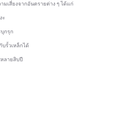
มเสี่ยงจากอันตรายต่าง ๆ ได้แก่
แงะ
บุกรุก
รั้วเหล็กได้
นหลายสิบปี