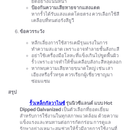
ยึดอย่างแน่นหนา
ป้องกันความเสียหายจากแสงแดด
หากรั้วได้รับแสงแดดโดยตรง ควรเลือกใช้สี
เคลือบที่ทนต่อรังสียูวี
ข้อควรระวัง
หลีกเลี่ยงการใช้สารเคมีรุนแรงในการ
ทำความสะอาด เพราะอาจทำลายชั้นสังกะสี
อย่าใช้เครื่องมือโลหะที่แข็งเกินไปขูดพื้นผิว
รั้ว เพราะอาจทำให้ชั้นเคลือบสังกะสีหลุดลอก
หากพบความเสียหายขนาดใหญ่ เช่น เสา
เอียงหรือรั้วทรุด ควรเรียกผู้เชี่ยวชาญมา
ซ่อมแซม
สรุป
รั้วเหล็กกัลวาไนซ์
รุ่นนิวซีแลนด์ แบบ Hot
Dipped Galvanized
เป็นตัวเลือกที่ยอดเยี่ยม
สำหรับการใช้งานในทุกสภาพแวดล้อม ด้วยความ
แข็งแรงและทนทานต่อการกัดกร่อน การดูแล
รักษาอย่างเหมาะสมช่วยให้รั้วมีอายุการใช้งานที่