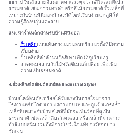
ออกไป ใช้เส้นสายที่สะอาดตาและคุมโทนสีในเฉดที่เป็น
ธรรมชาติ เช่น ขาว เทา ดำ หรือสีไม้ธรรมชาติ รั้วเหล็กที่
เหมาะกับบ้านมินิมอลมักจะมีดีไซน์เรียบง่ายแต่ดูดี ให้
ความรู้สึกอบอุ่นและสงบ
แนะนำรั้วเหล็กสำหรับบ้านมินิมอล
รั้วเหล็ก
แบบเส้นตรงแนวนอนหรือแนวตั้งที่มีความ
เรียบง่าย
รั้วเหล็กสีดำด้านหรือสีเทาเพื่อให้ดูเรียบหรู
อาจผสมผสานกับไม้หรือซีเมนต์เปลือย เพื่อเพิ่ม
ความเป็นธรรมชาติ
4. รั้วเหล็กสไตล์อินดัสเทรียล (Industrial Style)
บ้านสไตล์อินดัสเทรียลได้รับแรงบันดาลใจมาจาก
โรงงานหรือโกดังเก่า มีความดิบ เท่ และดูแข็งแกร่ง รั้ว
เหล็กที่เหมาะกับบ้านสไตล์นี้มักจะเน้นวัสดุที่ดูเป็น
ธรรมชาติ เช่น เหล็กดิบ สแตนเลส หรือเหล็กที่ผ่านการ
ทำสีแบบสนิม รวมถึงมีการโชว์เนื้อแท้ของวัสดุอย่าง
ชัดเจน